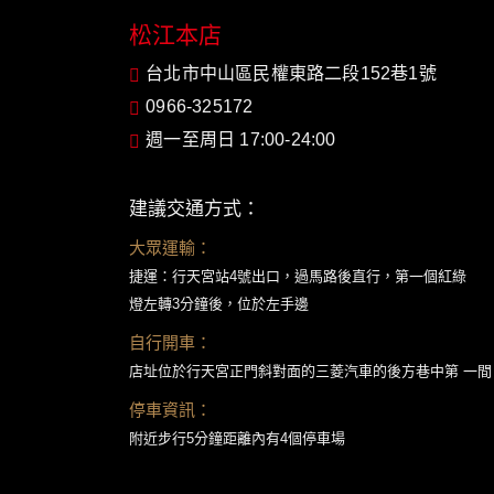
松江本店
台北市中山區民權東路二段152巷1號
0966-325172
週一至周日 17:00-24:00
建議交通方式：
大眾運輸：
捷運：行天宮站4號出口，過馬路後直行，第一個紅綠
燈左轉3分鐘後，位於左手邊
自行開車：
店址位於行天宮正門斜對面的三菱汽車的後方巷中第 一間
停車資訊：
附近步行5分鐘距離內有4個停車場