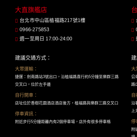
大直旗艦店
台北市中山區植福路217號1樓
0966-275853
週一至周日 17:00-24:00
建議交通方式：
建
大眾運輸：
大
捷運：劍南路站3號出口，沿植福路直行約5分鐘至樂群三路
公
交叉口，位於左手邊
路
自行開車：
自
店址位於香樹花園酒店酒店後方，植福路與樂群三路交叉口
沿
上
停車資訊：
停
附近步行5分鐘距離內有2個停車場，店外有很多停車格
附
場