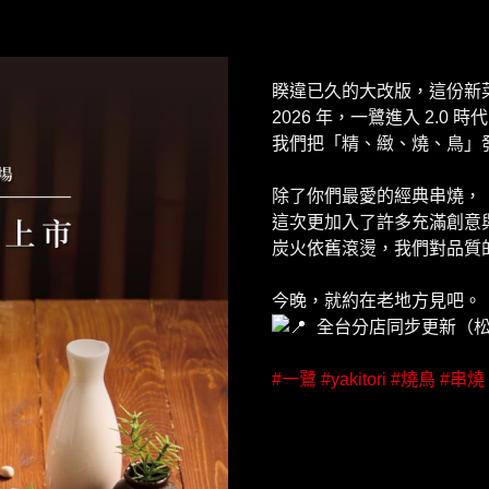
睽違已久的大改版，這份新
2026 年，一鷺進入 2.0 時
我們把「精、緻、燒、鳥」
除了你們最愛的經典串燒，
這次更加入了許多充滿創意
炭火依舊滾燙，我們對品質
今晚，就約在老地方見吧。
全台分店同步更新（松
#一鷺
#yakitori
#燒鳥
#串燒