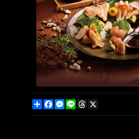
Share
Facebook
Messenger
Line
Threads
X