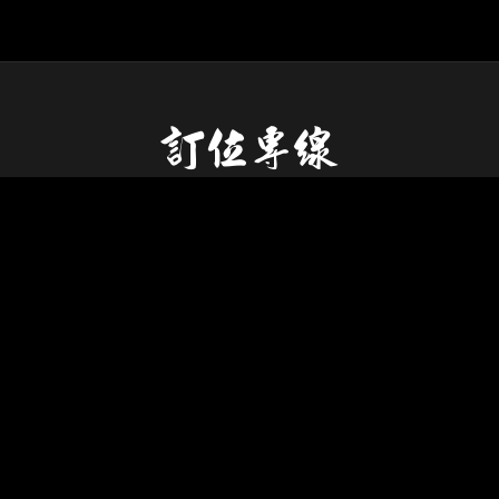
訂位專線
松江本店訂位專線：0966-325172
大直旗艦店訂位專線：0966-275853
台中中興店訂位專線：0966-275332
台中南屯店訂位專線：0966-263381
堇楽 野菜肉卷居酒屋預約專線：0966-307962
您也可以使用線上訂位：
線上訂位