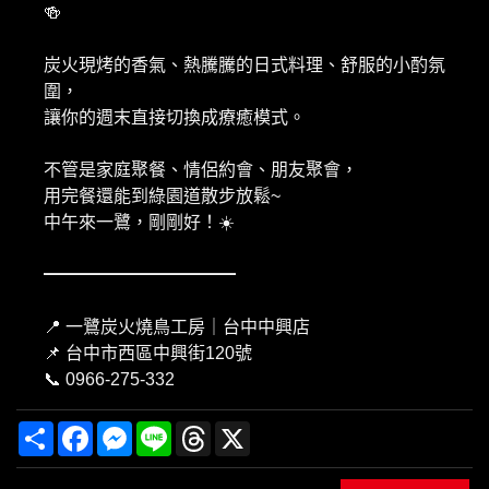
🍻
炭火現烤的香氣、熱騰騰的日式料理、舒服的小酌氛
圍，
讓你的週末直接切換成療癒模式。
不管是家庭聚餐、情侶約會、朋友聚會，
用完餐還能到綠園道散步放鬆~
中午來一鷺，剛剛好！☀️
━━━━━━━━━━━
📍 一鷺炭火燒鳥工房｜台中中興店
📌 台中市西區中興街120號
📞 0966-275-332
Share
Facebook
Messenger
Line
Threads
X